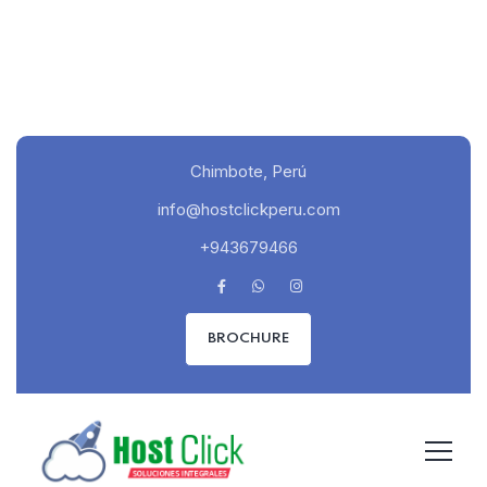
Chimbote, Perú
info@hostclickperu.com
+943679466
BROCHURE