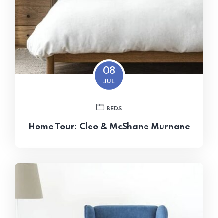
08
JUL
BEDS
Home Tour: Cleo & McShane Murnane