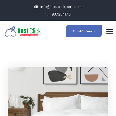
info@hostclickperu.com
937254170
Contáctenos