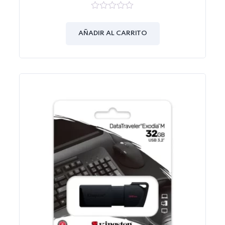
0
out
of
AÑADIR AL CARRITO
5