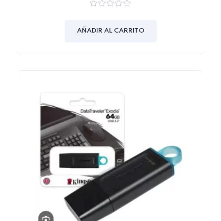
0
out
of
AÑADIR AL CARRITO
5