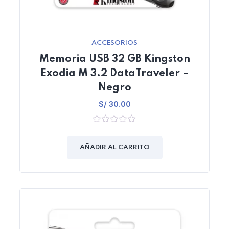
ACCESORIOS
Memoria USB 32 GB Kingston
Exodia M 3.2 DataTraveler –
Negro
S/
30.00
0
out
of
AÑADIR AL CARRITO
5