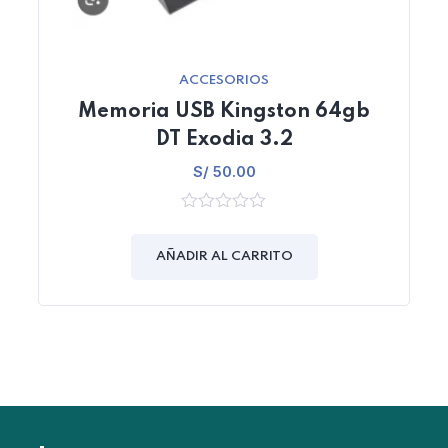
ACCESORIOS
Memoria USB Kingston 64gb
DT Exodia 3.2
S/
50.00
0
out
of
AÑADIR AL CARRITO
5