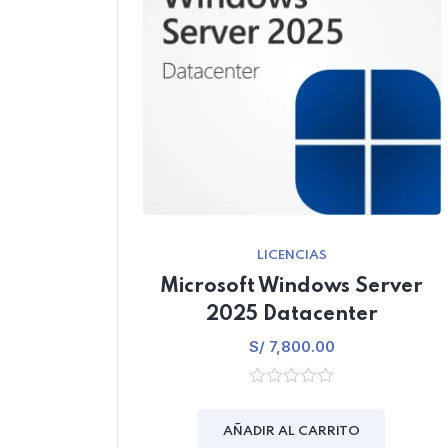
LICENCIAS
Microsoft Windows Server
2025 Datacenter
S/
7,800.00
0
out
of
AÑADIR AL CARRITO
5