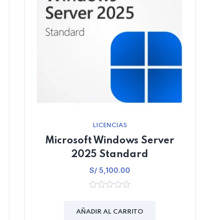
LICENCIAS
Microsoft Windows Server
2025 Standard
S/
5,100.00
0
out
of
AÑADIR AL CARRITO
5