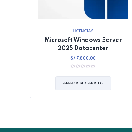
LICENCIAS
Microsoft Windows Server
2025 Datacenter
S/
7,800.00
0
out
of
AÑADIR AL CARRITO
5