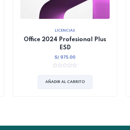
LICENCIAS
Office 2024 Profesional Plus
ESD
S/
975.00
0
out
of
AÑADIR AL CARRITO
5