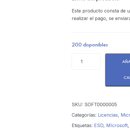
Este producto consta de un 
realizar el pago, se envia
200 disponibles
AÑA
CA
SKU:
SOFT0000005
Categorías:
Licencias
,
Micr
Etiquetas:
ESD
,
MIcrosoft