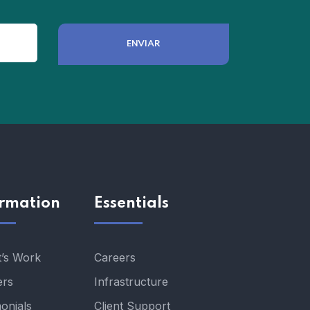
ormation
Essentials
t’s Work
Careers
ers
Infrastructure
onials
Client Support