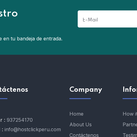
stro
e en tu bandeja de entrada.
táctenos
Company
Inf
Home
How i
r :
937254170
About Us
Partn
 :
info@hostclickperu.com
Contáctenos
Testim