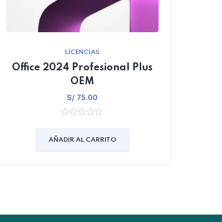
LICENCIAS
Office 2024 Profesional Plus
Off
OEM
S/
75.00
0
out
of
AÑADIR AL CARRITO
5