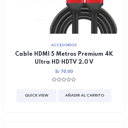
ACCESORIOS
Cable HDMI 5 Metros Premium 4K
Ultra HD HDTV 2.0 V
S/
70.00
0
out
of
QUICK VIEW
AÑADIR AL CARRITO
5