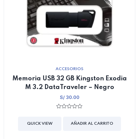
ACCESORIOS
Memoria USB 32 GB Kingston Exodia
M 3.2 DataTraveler – Negro
S/
30.00
0
out
of
QUICK VIEW
AÑADIR AL CARRITO
5