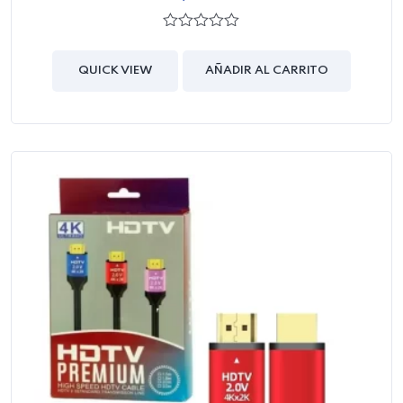
0
out
of
QUICK VIEW
AÑADIR AL CARRITO
5