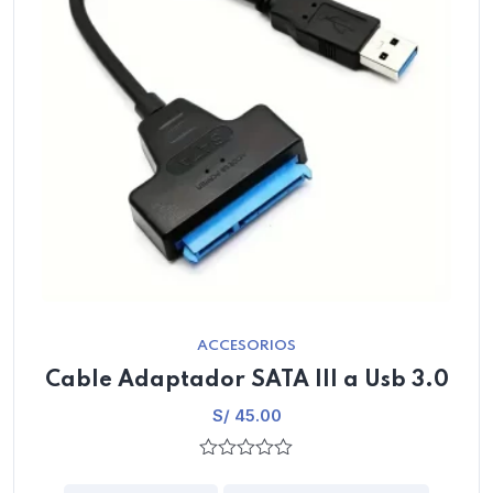
ACCESORIOS
Cable Adaptador SATA III a Usb 3.0
S/
45.00
0
out