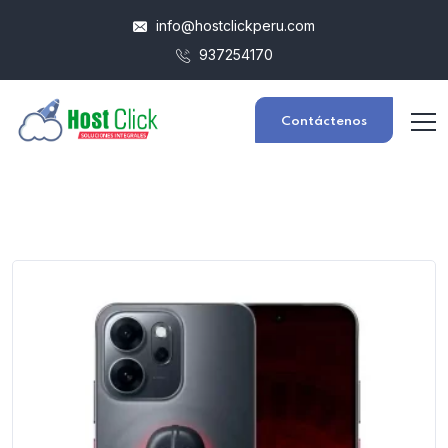
info@hostclickperu.com
937254170
Contáctenos