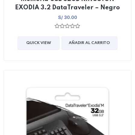
EXODIA 3.2 DataTraveler – Negro
S/
30.00
0
out
of
QUICK VIEW
AÑADIR AL CARRITO
5