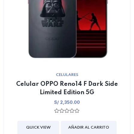
CELULARES
Celular OPPO Reno14 F Dark Side
Limited Edition 5G
S/
2,350.00
0
out
of
QUICK VIEW
AÑADIR AL CARRITO
5