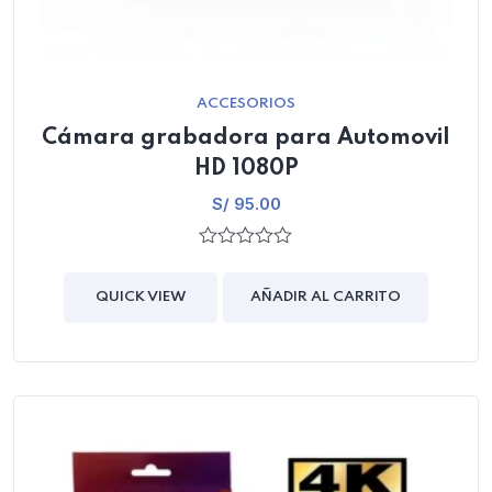
ACCESORIOS
Cámara grabadora para Automovil
HD 1080P
S/
95.00
0
out
of
QUICK VIEW
AÑADIR AL CARRITO
5