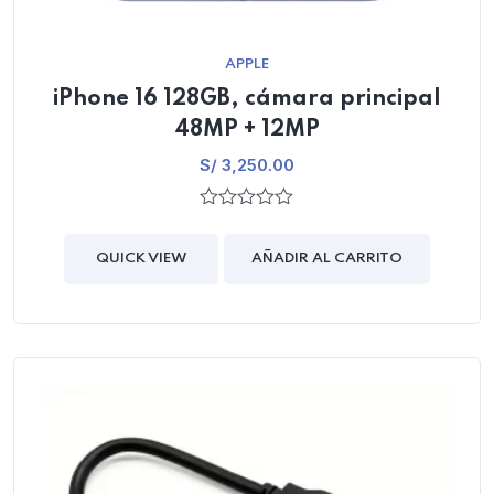
APPLE
iPhone 16 128GB, cámara principal
48MP + 12MP
S/
3,250.00
0
out
of
QUICK VIEW
AÑADIR AL CARRITO
5