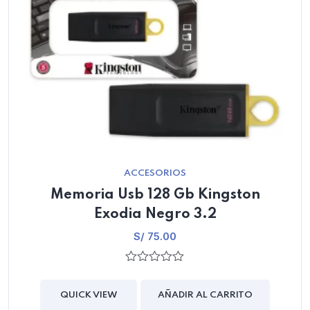
ACCESORIOS
Memoria Usb 128 Gb Kingston
Exodia Negro 3.2
S/
75.00
0
out
of
QUICK VIEW
AÑADIR AL CARRITO
5