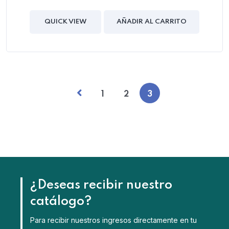
0
out
of
QUICK VIEW
AÑADIR AL CARRITO
5
1
2
3
¿Deseas recibir nuestro
catálogo?
Para recibir nuestros ingresos directamente en tu