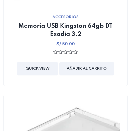
ACCESORIOS
Memoria USB Kingston 64gb DT
Exodia 3.2
S/
50.00
0
out
of
QUICK VIEW
AÑADIR AL CARRITO
5