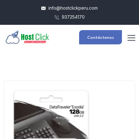
info@hostclickperu.com
937254170
Contáctenos