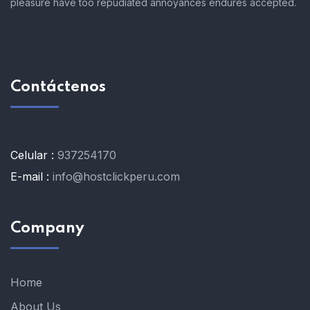
pleasure have too repudiated annoyances endures accepted.
Contáctenos
Celular :
937254170
E-mail :
info@hostclickperu.com
Company
Home
About Us